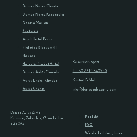
Domes Noruz Chania
Domes Noruz Kassandra
Neema Maison
Santorini
Agali Hotel Paxos
Pleiades Blossomhill
Houses
Reservierungen:
Helestia Pocket Hotel
T: +30 2310 840550
Domes Aulūs Elounda
Kontakt E-Mail:
Aulūs Lindos Rhodes
Aulūs Chania
info@domesauluszante.com
Domes Aulūs Zante
Kontakt
Kalamaki, Zakynthos, Griechenlan
d 29092
FAQ
Werde Teil des „Inner