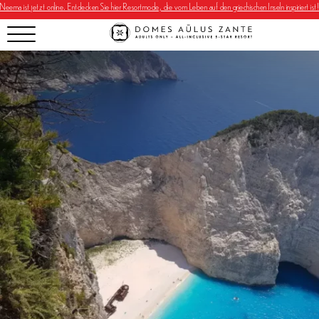
Neema ist jetzt online. Entdecken Sie hier Resortmode, die vom Leben auf den griechischen Inseln inspiriert ist!