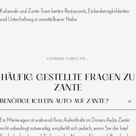
Kalamaki und Zante Town bieten Restaurants, Einkaufsmöglichkeiten
und Unterhaltung in unmittelbarer Nähe
LOADING FORECAST…
HÄUFIG GESTELLTE FRAGEN ZU
ZANTE
BENÖTIGE ICH EIN AUTO AUF ZANTE?
Ein Mietwagen ist während Ihres Aufenthalts im Domes Aulūs Zante
nicht unbedingt notwendig, empfiehlt sich jedoch, wenn Sie die Insel
flexibel erkunden und Ziele wie den Navagio Shipwreck Beach oder