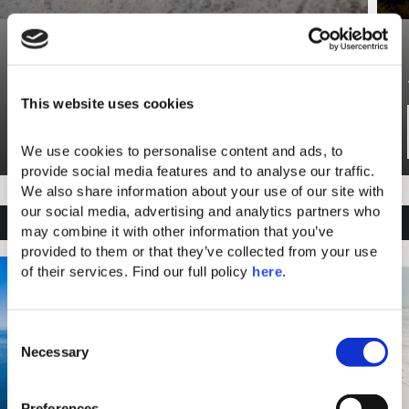
NATIONAL MARINE PARK
ZAKYNTHOS
This website uses cookies
Direkt vor der Küste liegt eines der wichtigsten
Read more
Schutzgebiete Europas: der National Marine Park of
We use cookies to personalise content and ads, to 
Zakynthos. Er bietet der Caretta-Caretta-
provide social media features and to analyse our traffic. 
We also share information about your use of our site with 
Meeresschildkröte einen geschützten Lebensraum
our social media, advertising and analytics partners who 
und bewahrt ein empfindliches marines Ökosystem im
MEHR ENTDECKEN
may combine it with other information that you’ve 
natürlichen Gleichgewicht.
provided to them or that they’ve collected from your use 
of their services. Find our full policy 
here
. 
Den National Marine Park von Zakynthos erreichen
Sie in ca. 10 Min.
C
Necessary
o
n
s
Preferences