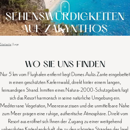
SEHENSWÜRDIGKEITEN
AUF ZAKYNTHOS
Startseite
|
Lage
WO SIE UNS FINDEN
Nur 5 km vom Flughafen entfernt liegt Domes Aulūs Zante eingebettet
in einen geschützten Kiefernwald, direkt hinter einem langen,
feinsandigen Strand. Inmitten eines Natura-2000-Schutzgebiets fügt
sich das Resort harmonisch in seine natürliche Umgebung ein.
Mediterrane Vegetation, Meeresnarzissen und die unmittelbare Nähe
zum Meer prägen eine ruhige, authentische Atmosphäre. Direkt vom
Resort aus eröffnet sich Ihnen der Zugang zu einer weitgehend
unberührten Küstenlandschaft, die zu den schönsten Stränden der Insel