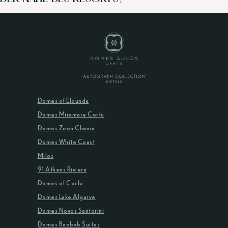
Domes of Elounda
Domes Miramare Corfu
Domes Zeen Chania
Domes White Coast
Milos
91 Athens Riviera
Domes of Corfu
Domes Lake Algarve
Domes Novos Santorini
Domes Baobab Suites