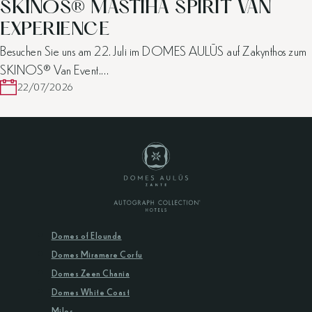
SKINOS® MASTIHA SPIRIT VAN
EXPERIENCE
Besuchen Sie uns am 22. Juli im DOMES AULŪS auf Zakynthos zum
SKINOS® Van Event.…
22/07/2026
Domes of Elounda
Domes Miramare Corfu
Domes Zeen Chania
Domes White Coast
Milos