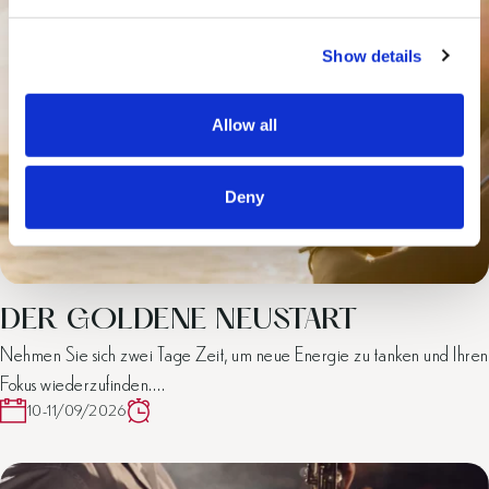
e
c
Show details
t
i
o
Allow all
n
Deny
DER GOLDENE NEUSTART
Nehmen Sie sich zwei Tage Zeit, um neue Energie zu tanken und Ihren
Fokus wiederzufinden.…
10-11/09/2026