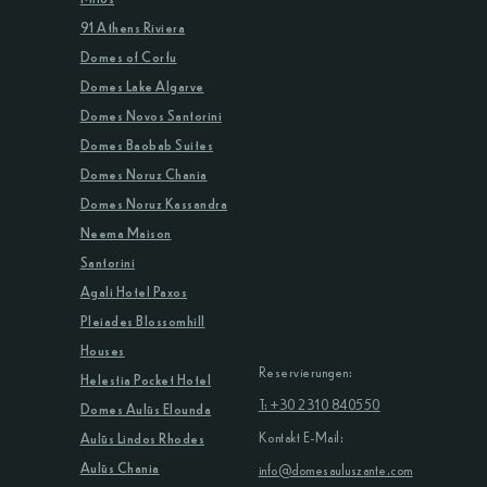
91 Athens Riviera
Domes of Corfu
Domes Lake Algarve
Domes Novos Santorini
Domes Baobab Suites
Domes Noruz Chania
Domes Noruz Kassandra
Neema Maison
Santorini
Agali Hotel Paxos
Pleiades Blossomhill
Houses
Reservierungen:
Helestia Pocket Hotel
T: +30 2310 840550
Domes Aulūs Elounda
Kontakt E-Mail:
Aulūs Lindos Rhodes
Aulūs Chania
info@domesauluszante.com