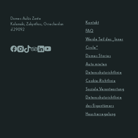
Domes Aulūs Zante
Kontakt
Kalamaki, Zakynthos, Griechenlan
d 29092
FAQ
Werde Teil des „Inner
Circle“
Domes Stories
Auto mieten
Datenschutzrichtlinie
Cookie-Richtlinie
Soziale Verantwortung
Datenschutzrichtlinie
des Eigentümers
Haustierregelung