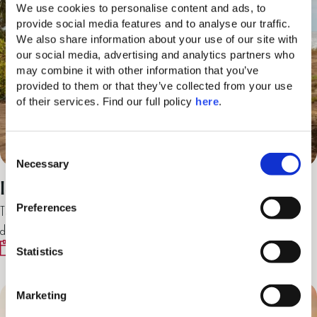
We use cookies to personalise content and ads, to 
provide social media features and to analyse our traffic. 
We also share information about your use of our site with 
our social media, advertising and analytics partners who 
may combine it with other information that you’ve 
provided to them or that they’ve collected from your use 
of their services. Find our full policy 
here
. 
C
Necessary
o
n
ISLAND-VITALITY-ERLEBNIS
s
Preferences
Tanken Sie neue Energie und beleben Sie Ihren Geist durch
e
dynamisches Yoga, Atemübungen an der…
n
25/08/2026
25-28/08/2026
t
Statistics
S
e
Marketing
l