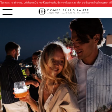
Neema ist jetzt online. Entdecken Sie hier Resortmode, die vom Leben auf den griechischen Inseln inspiriert ist!