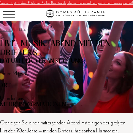
Neema ist jetzt online. Entdecken Sie hier Resortmode, die vom Leben auf den griechischen Inseln inspiriert ist!
Startseite
|
Live-Musik-Abend mit den Drifters
LIVE-MUSIK-ABEND MIT DEN
DRIFTERS
DATUM DER VERANSTALTUNG:
Jeden Mittwoch
ART
Unterhaltung
MEHR INFORMATIONEN
Genießen Sie einen mitreißenden Abend mit einigen der größten
Hits der 90er Jahre – mit den Drifters. Ihre sanften Harmonien,