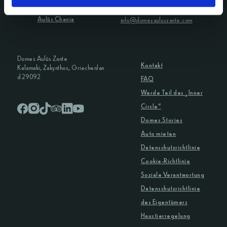
Kontakt E-Mail:
Aulūs Lindos Rhodes
Aulūs Chania
info@domesauluszante.com
Domes Aulūs Zante
Kontakt
Kalamaki, Zakynthos, Griechenlan
d 29092
FAQ
Werde Teil des „Inner
Circle“
Domes Stories
Auto mieten
Datenschutzrichtlinie
Cookie-Richtlinie
Soziale Verantwortung
Datenschutzrichtlinie
des Eigentümers
Haustierregelung