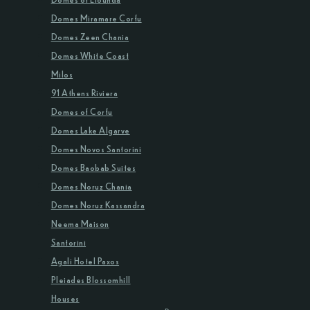
Domes Miramare Corfu
Domes Zeen Chania
Domes White Coast
Milos
91 Athens Riviera
Domes of Corfu
Domes Lake Algarve
Domes Novos Santorini
Domes Baobab Suites
Domes Noruz Chania
Domes Noruz Kassandra
Neema Maison
Santorini
Agali Hotel Paxos
Pleiades Blossomhill
Houses