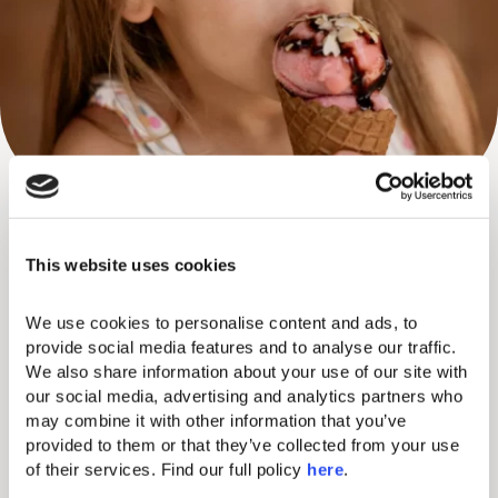
NÄCHTLICHE ABENTEUER
This website uses cookies
Tauchen Sie ein in das pulsierende Nachtleben von Zante mit
unserem exklusiven abendlichen Ausflug. Genießen Sie eine
We use cookies to personalise content and ads, to 
angenehme Fahrt mit unserem Shuttle-Service, der Hin- und
provide social media features and to analyse our traffic. 
Rückfahrt beinhaltet.
We also share information about your use of our site with 
our social media, advertising and analytics partners who 
Paare können sich in einer ausgewählten Bar in Zante einen
may combine it with other information that you’ve 
kostenlosen Drink oder Cocktail genehmigen, während
provided to them or that they’ve collected from your use 
Familien ein gratis Eis genießen können. Zudem erhalten sie
of their services. Find our full policy 
here
. 