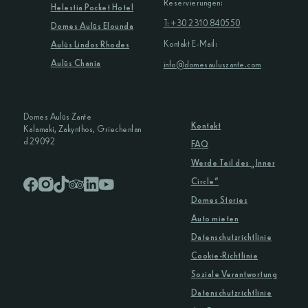
Reservierungen:
Helestia Pocket Hotel
T: +30 2310 840550
Domes Aulūs Elounda
Kontakt E-Mail:
Aulūs Lindos Rhodes
Aulūs Chania
info@domesauluszante.com
Domes Aulūs Zante
Kontakt
Kalamaki, Zakynthos, Griechenlan
d 29092
FAQ
Werde Teil des „Inner
Circle“
Domes Stories
Auto mieten
Datenschutzrichtlinie
Cookie-Richtlinie
Soziale Verantwortung
Datenschutzrichtlinie