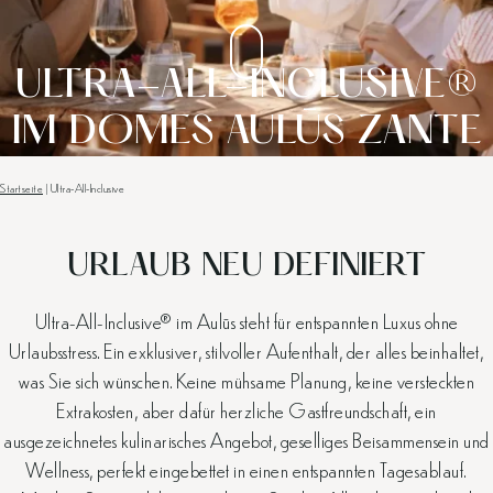
ULTRA-ALL-INCLUSIVE®
IM DOMES AULŪS ZANTE
Startseite
|
Ultra-All-Inclusive
URLAUB NEU DEFINIERT
Ultra-All-Inclusive® im Aulūs steht für entspannten Luxus ohne
Urlaubsstress. Ein exklusiver, stilvoller Aufenthalt, der alles beinhaltet,
was Sie sich wünschen. Keine mühsame Planung, keine versteckten
Extrakosten, aber dafür herzliche Gastfreundschaft, ein
ausgezeichnetes kulinarisches Angebot, geselliges Beisammensein und
Wellness, perfekt eingebettet in einen entspannten Tagesablauf.