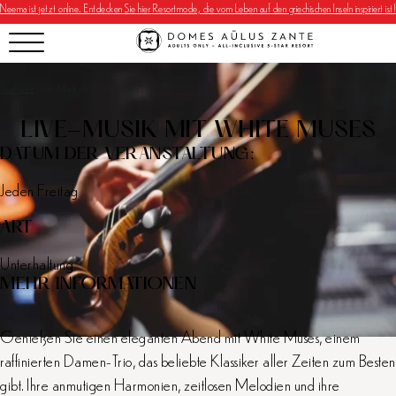
Neema ist jetzt online. Entdecken Sie hier Resortmode, die vom Leben auf den griechischen Inseln inspiriert ist!
Startseite
|
Live-Musik mit White Muses
LIVE-MUSIK MIT WHITE MUSES
DATUM DER VERANSTALTUNG:
Jeden Freitag
ART
Unterhaltung
MEHR INFORMATIONEN
Genießen Sie einen eleganten Abend mit White Muses, einem
raffinierten Damen-Trio, das beliebte Klassiker aller Zeiten zum Besten
gibt. Ihre anmutigen Harmonien, zeitlosen Melodien und ihre