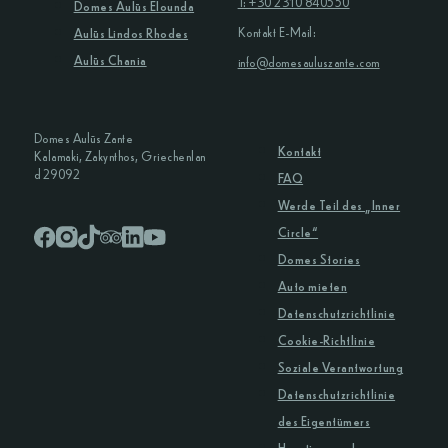
T: +30 2310 840550
Domes Aulūs Elounda
Kontakt E-Mail:
Aulūs Lindos Rhodes
Aulūs Chania
info@domesauluszante.com
Domes Aulūs Zante
Kontakt
Kalamaki, Zakynthos, Griechenlan
d 29092
FAQ
Werde Teil des „Inner
Circle“
Domes Stories
Auto mieten
Datenschutzrichtlinie
Cookie-Richtlinie
Soziale Verantwortung
Datenschutzrichtlinie
des Eigentümers
Haustierregelung