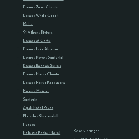
Domes Zeen Chania
Domes White Coast
Milos
91 Athens Riviera
Domes of Corfu
Domes Lake Algarve
Domes Novos Santorini
Domes Baobab Suites
Domes Noruz Chania
Domes Noruz Kassandra
Neema Maison
Santorini
Agali Hotel Paxos
Pleiades Blossomhill
Houses
Reservierungen:
Helestia Pocket Hotel