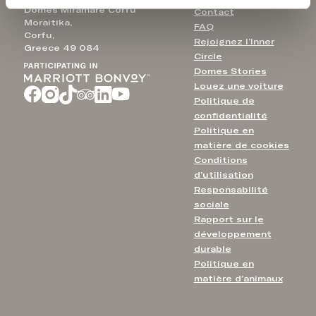
Domes Miramare Corfu
Contact
Moraitika,
FAQ
Corfu,
Rejoignez l’Inner
Greece 49 084
Circle
Domes Stories
Louez une voiture
Politique de
confidentialité
Politique en
matière de cookies
Conditions
d’utilisation
Responsabilité
sociale
Rapport sur le
développement
durable
Politique en
matière d’animaux