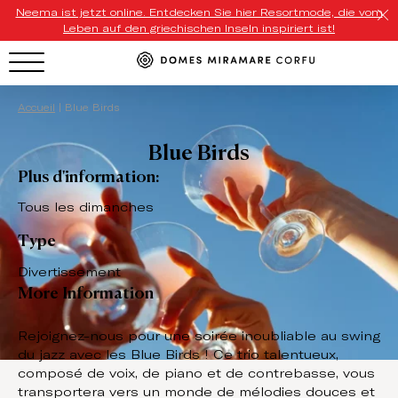
Neema ist jetzt online. Entdecken Sie hier Resortmode, die vom
Leben auf den griechischen Inseln inspiriert ist!
HOTEL MENU
Accueil
|
Blue Birds
Blue Birds
Domes Homepage
Plus d'information:
Our Resorts
Tous les dimanches
Our Destinations
Type
Our Brands
Divertissement
More Information
Signature Concepts
Rejoignez-nous pour une soirée inoubliable au swing
Domes Stories
du jazz avec les Blue Birds ! Ce trio talentueux,
composé de voix, de piano et de contrebasse, vous
Contact
transportera vers un monde de mélodies douces et