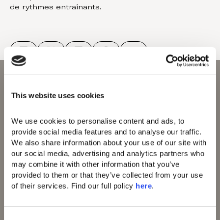
de rythmes entraînants.
This website uses cookies
We use cookies to personalise content and ads, to 
Domes of Elounda
provide social media features and to analyse our traffic. 
Domes Zeen Chania
We also share information about your use of our site with 
Domes White Coast
our social media, advertising and analytics partners who 
Milos
may combine it with other information that you’ve 
91 Athens Riviera
provided to them or that they’ve collected from your use 
Domes of Corfu
of their services. Find our full policy 
here
. 
Domes Lake
Algarve
Domes Novos
Santorini
C