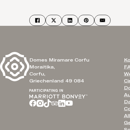
Ko
Domes Miramare Corfu
F
Moraitika,
We
Corfu,
Ci
Griechenland 49 084
Do
Au
Da
Co
Al
G
So