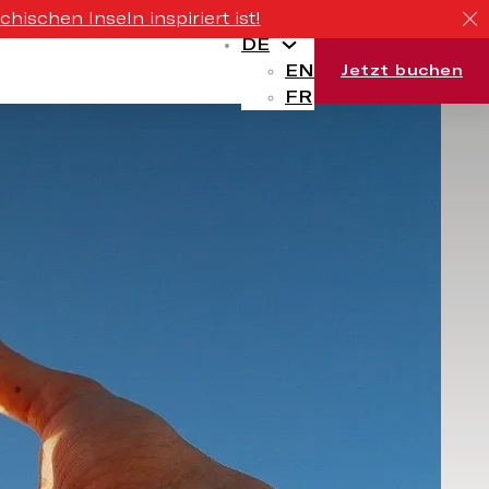
ischen Inseln inspiriert ist!
DE
EN
Jetzt buchen
FR