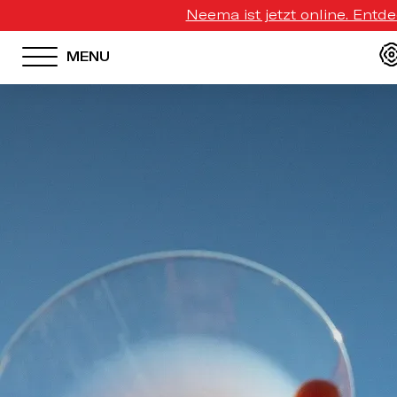
Neema ist jetzt online. Entd
MENU
HOTEL MENU
Domes Homepage
Our Resorts
Our Destinations
Our Brands
Signature Concepts
Domes Stories