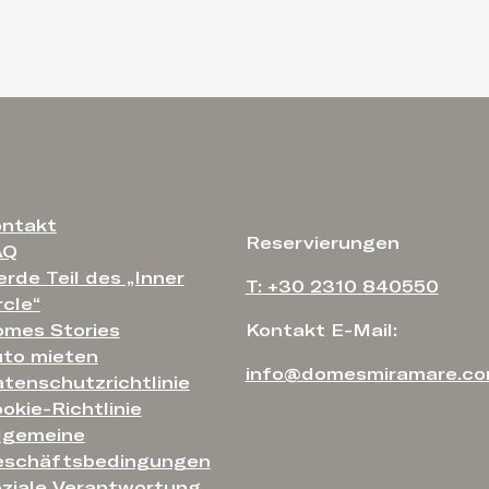
ntakt
Reservierungen
AQ
rde Teil des „Inner
T: +30 2310 840550
rcle“
mes Stories
Kontakt E-Mail:
to mieten
info@domesmiramare.c
tenschutzrichtlinie
okie-Richtlinie
lgemeine
eschäftsbedingungen
ziale Verantwortung