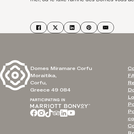
C
Domes Miramare Corfu
F
Moraitika,
Re
Corfu,
Do
Greece 49 084
Lo
Po
Po
co
Co
Re