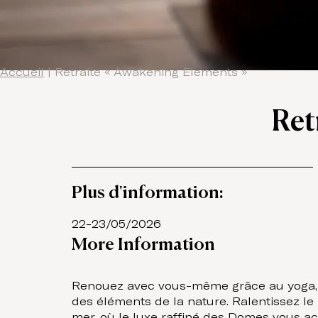
Accueil
|
Retraite « Awakening Elements »
Ret
Plus d'information:
22-23/05/2026
More Information
Renouez avec vous-même grâce au yoga, au
des éléments de la nature. Ralentissez le 
mer, où le luxe raffiné des Domes vous acc