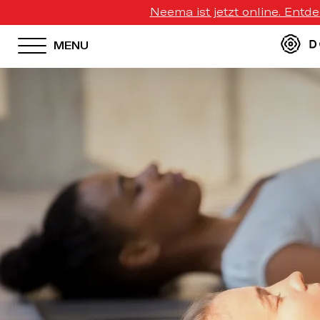
Neema ist jetzt online. Entd
MENU
HOTEL MENU
Domes Homepage
Our Resorts
Our Destinations
Our Brands
Signature Concepts
Domes Stories