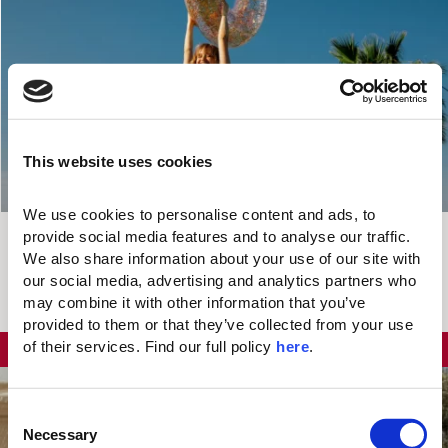
This website uses cookies
We use cookies to personalise content and ads, to 
KOSTENLOSES
provide social media features and to analyse our traffic. 
Valid Until
We also share information about your use of our site with 
UPGRADE
Das Saisonende
our social media, advertising and analytics partners who 
may combine it with other information that you’ve 
Das könnte Ihnen auch gefallen...
provided to them or that they’ve collected from your use 
of their services. Find our full policy 
here
. 
BIS ZU 25%
RABATT
C
Necessary
o