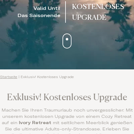
KOSTENLOSES
Valid Until
UPGRADE
Das Saisonende
Startseite
|
Exklusiv! Kostenloses Upgrade
Exklusiv! Kostenloses Upgrade
Machen Sie Ihren Traumurlaub noch unvergesslicher: Mit
unserem kostenlosen Upgrade von einem Cozy Retreat
auf ein
Ivory Retreat
mit seitlichem Meerblick genießen
Sie die ultimative Adults-only-Strandoase. Erleben Sie