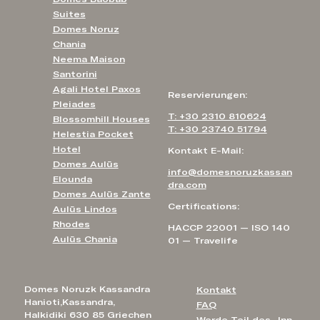
Suites
Domes Noruz
Chania
Neema Maison
Santorini
Agali Hotel Paxos
Reservierungen:
Pleiades
T: +30 2310 810624
Blossomhill Houses
T: +30 23740 51794
Helestia Pocket
Hotel
Kontakt E-Mail:
Domes Aulūs
info@domesnoruzkassan
Elounda
dra.com
Domes Aulūs Zante
Certifications:
Aulūs Lindos
Rhodes
HACCP 22001 — ISO 140
Aulūs Chania
01 — Travelife
Domes Noruzk Kassandra
Kontakt
Hanioti,Kassandra,
FAQ
Halkidiki 630 85 Griechen
Werde Teil des „Inn