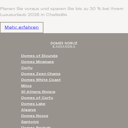
Planen Sie voraus und sparen Sie bis zu 30 % bei Ihrem
Luxusurlaub 2026 in Chalkidiki.
Mehr erfahren
Domes of Elounda
Domes Miramare
Corfu
Domes Zeen Chania
Domes White Coast
Milos
91 Athens Riviera
Domes of Corfu
Domes Lake
Algarve
Domes Novos
Santorini
Domes Baobab