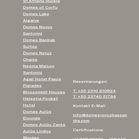
91 Athens Riviera
Domes of Corfu
Domes Lake
Algarve
Domes Novos
Santorini
Domes Baobab
Suites
Domes Noruz
Chania
Neema Maison
Santorini
Agali Hotel Paxos
Reservierungen:
Pleiades
T: +30 2310 810624
Blossomhill Houses
T: +30 23740 51794
Helestia Pocket
Hotel
Kontakt E-Mail:
Domes Aulūs
info@domesnoruzkassan
Elounda
dra.com
Domes Aulūs Zante
Certifications:
Aulūs Lindos
Rhodes