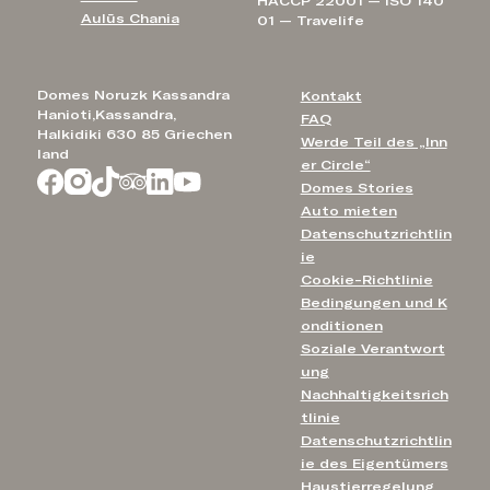
HACCP 22001 — ISO 140
Aulūs Chania
01 — Travelife
Domes Noruzk Kassandra
Kontakt
Hanioti,Kassandra,
FAQ
Halkidiki 630 85 Griechen
Werde Teil des „Inn
land
er Circle“
Domes Stories
Auto mieten
Datenschutzrichtlin
ie
Cookie-Richtlinie
Bedingungen und K
onditionen
Soziale Verantwort
ung
Nachhaltigkeitsrich
tlinie
Datenschutzrichtlin
ie des Eigentümers
Haustierregelung