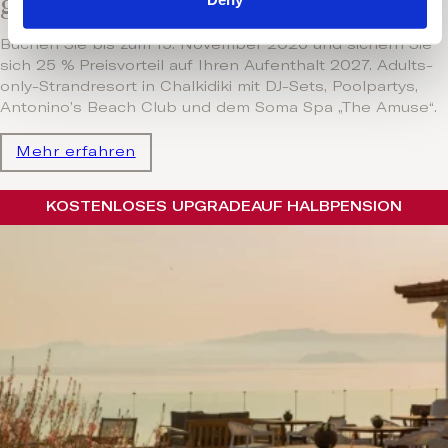
genießen.
Buchen Sie bis zum 15. November 2026 und sichern Sie
sich 25 % Preisvorteil auf Ihren Aufenthalt 2027. Adults-
only-Strandresort in Chalkidiki mit DJ-Sets, Poolpartys,
Antonino’s Beach Club und dem Soma Spa „The Amuse“.
Mehr erfahren
KOSTENLOSES UPGRADE
AUF HALBPENSION