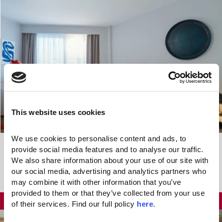
This website uses cookies
BIS ZU 30 %
We use cookies to personalise content and ads, to 
Valid Until
SPECIAL
provide social media features and to analyse our traffic. 
31/08/2026
RABATT
We also share information about your use of our site with 
our social media, advertising and analytics partners who 
Das könnte Ihnen auch gefallen...
may combine it with other information that you’ve 
provided to them or that they’ve collected from your use 
BIS ZU 25%
RABATT
of their services. Find our full policy 
here
. 