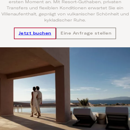
ersten Moment an. Mit Resort-Guthaben, privaten
Transfers und flexiblen Konditionen erwartet Sie ein
Villenaufenthalt, geprägt von vulkanischer Schönheit und
kykladischer Ruhe.
Jetzt buchen
Eine Anfrage stellen