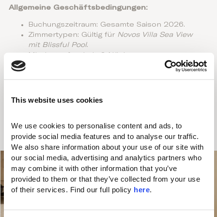
Allgemeine Geschäftsbedingungen:
Buchungszeitraum: Gesamte Saison 2026.
Zimmertypen: Gültig für
Novos Villa Sea View
mit Blissful Pool
.
Mindestaufenthalt: 3 Nächte.
Transfer: Hin- und Rücktransfer vom/zum
Flughafen Santorini.
Gültig nur für neue Direktbuchungen.
Gültig nur für Domes Novos Santorini.
This website uses cookies
E-Mail-Adresse für Reservierungen:
info@domesnoruzchania.com
.
We use cookies to personalise content and ads, to 
provide social media features and to analyse our traffic. 
We also share information about your use of our site with 
our social media, advertising and analytics partners who 
may combine it with other information that you’ve 
provided to them or that they’ve collected from your use 
of their services. Find our full policy 
here
. 