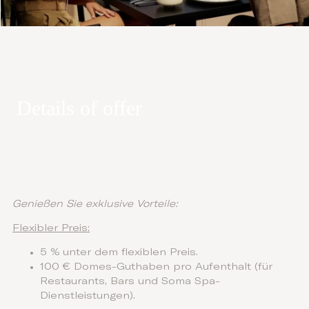
Details of offer
Genießen Sie exklusive Vorteile:
Flexibler Preis:
5 % unter dem flexiblen Preis.
100 € Domes-Guthaben pro Aufenthalt (für
Restaurants, Bars und Soma Spa-
Dienstleistungen).