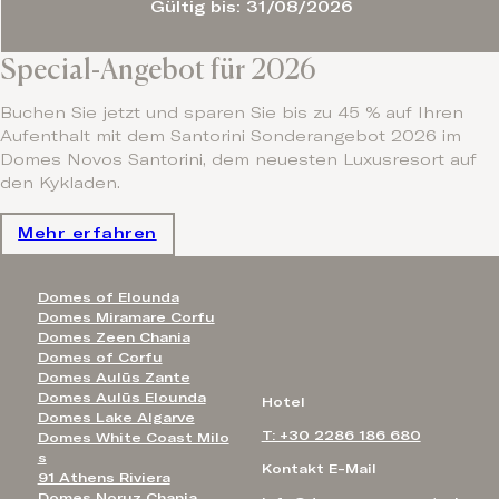
Gültig bis: 31/08/2026
Special-Angebot für 2026
Buchen Sie jetzt und sparen Sie bis zu 45 % auf Ihren
Aufenthalt mit dem Santorini Sonderangebot 2026 im
Domes Novos Santorini, dem neuesten Luxusresort auf
den Kykladen.
Mehr erfahren
Domes of Elounda
Domes Miramare Corfu
Domes Zeen Chania
Domes of Corfu
Domes Aulūs Zante
Domes Aulūs Elounda
Hotel
Domes Lake Algarve
T: +30 2286 186 680
Domes White Coast Milo
s
Kontakt E-Mail
91 Athens Riviera
Domes Noruz Chania