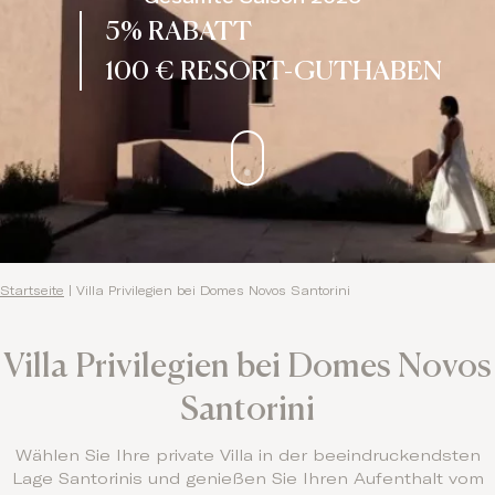
5% RABATT
100 € RESORT-GUTHABEN
Startseite
|
Villa Privilegien bei Domes Novos Santorini
Villa Privilegien bei Domes Novos
Santorini
Wählen Sie Ihre private Villa in der beeindruckendsten
Lage Santorinis und genießen Sie Ihren Aufenthalt vom