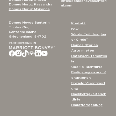
info@domesnovossantori
Domes Noruz Kassandra
ni.com
Domes Noruz Mykonos
Domes Novos Santorini
Kontakt
Tholos Oia,
FAQ
Santorini Island,
Werde Teil des „Inn
Griechenland, 84702
er Circle“
Domes Stories
Auto mieten
Datenschutzrichtlin
ie
Cookie-Richtlinie
Bedingungen und K
onditionen
Soziale Verantwort
ung
Nachhaltigkeitsrich
tlinie
Haustierregelung