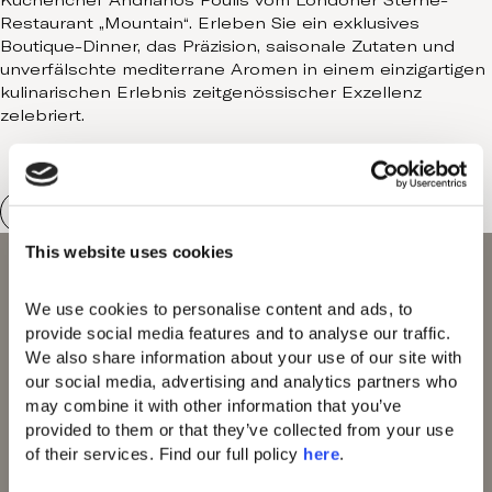
Küchenchef Andrianos Poulis vom Londoner Sterne-
Contact
Restaurant „Mountain“. Erleben Sie ein exklusives
Boutique-Dinner, das Präzision, saisonale Zutaten und
unverfälschte mediterrane Aromen in einem einzigartigen
kulinarischen Erlebnis zeitgenössischer Exzellenz
zelebriert.
This website uses cookies
We use cookies to personalise content and ads, to 
provide social media features and to analyse our traffic. 
We also share information about your use of our site with 
our social media, advertising and analytics partners who 
Domes Miramare
may combine it with other information that you’ve 
Corfu
provided to them or that they’ve collected from your use 
Domes Zeen Chania
of their services. Find our full policy 
here
. 
Domes White Coast