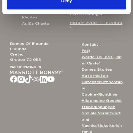
Deny
Domes Aulūs Zante
m
Aulūs Lindos
Zertifizierungen:
Rhodes
HACCP 22001 — ISO1400
Aulūs Chania
1
Domes Of Elounda
Kontakt
Elounda,
FAQ
Crete,
Werde Teil des „Inn
Greece 72 053
er Circle“
Domes Stories
Auto mieten
Datenschutzrichtlin
ie
Cookie-Richtlinie
Allgemeine Geschä
ftsbedingungen
Soziale Verantwort
ung
Nachhaltigkeitsrich
tlinie