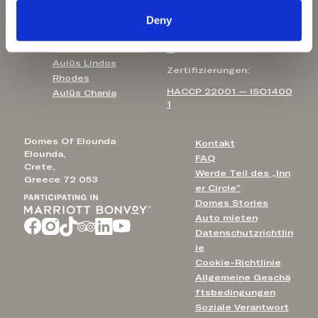
Blossomhill Houses
Kontakt E-Mail:
Deny
Domes Aulūs
Elounda
info@domesofelounda.co
Domes Aulūs Zante
m
Aulūs Lindos
Zertifizierungen:
Rhodes
HACCP 22001 — ISO1400
Aulūs Chania
1
Domes Of Elounda
Kontakt
Elounda,
FAQ
Crete,
Werde Teil des „Inn
Greece 72 053
er Circle“
Domes Stories
Auto mieten
Datenschutzrichtlin
ie
Cookie-Richtlinie
Allgemeine Geschä
ftsbedingungen
Soziale Verantwort