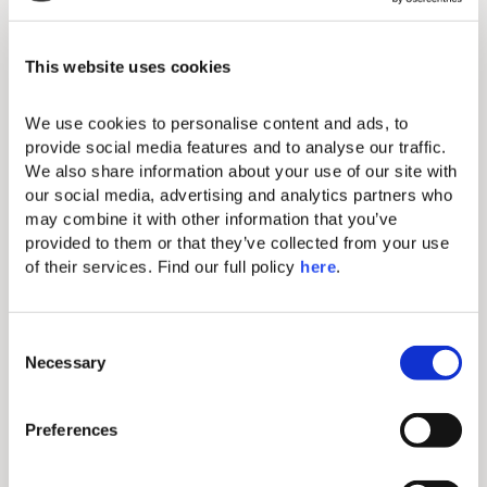
Schminkspiegel
Bügeleisen & Bügelbrett
This website uses cookies
Kostenloses W-LAN
We use cookies to personalise content and ads, to 
Klimaanlage in jedem Zimmer
provide social media features and to analyse our traffic. 
We also share information about your use of our site with 
49-Zoll-Flachbildfernseher im
our social media, advertising and analytics partners who 
Wohnzimmer und 36-Zoll-
may combine it with other information that you’ve 
Flachbildfernseher im Schlafzimmer
provided to them or that they’ve collected from your use 
Minibar (gegen Gebühr)
of their services. Find our full policy 
here
. 
Haartrockner
C
Erste-Hilfe-Kasten
Necessary
o
Direktwahltelefon (gegen Aufpreis)
n
s
Komfortable Kingsize-Betten mit
Preferences
e
luxuriöser Bettwäsche
n
Elektronischer Safe (passend für