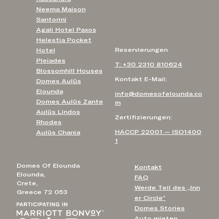
Neema Maison
Santorini
Agali Hotel Paxos
Helestia Pocket
Reservierungen
Hotel
Pleiades
T: +30 2310 810624
Blossomhill Houses
Kontakt E-Mail:
Domes Aulūs
Elounda
info@domesofelounda.co
Domes Aulūs Zante
m
Aulūs Lindos
Zertifizierungen:
Rhodes
HACCP 22001 — ISO1400
Aulūs Chania
1
Domes Of Elounda
Kontakt
Elounda,
FAQ
Crete,
Werde Teil des „Inn
Greece 72 053
er Circle“
Domes Stories
Auto mieten