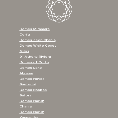
Domes Miramare
Corfu
Domes Zeen Chania
Domes White Coast
Milos
91 Athens Riviera
Domes of Corfu
Domes Lake
Algarve
Domes Novos
Santorini
Domes Baobab
Suites
Domes Noruz
Chania
Domes Noruz
Kassandra