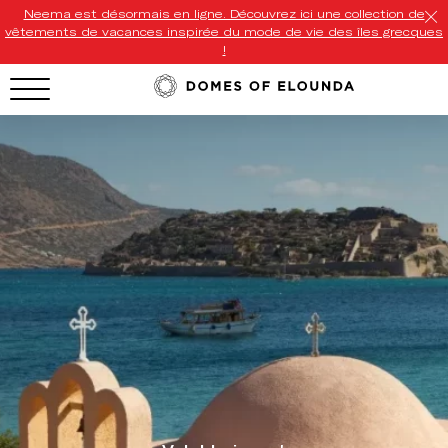
Neema est désormais en ligne. Découvrez ici une collection de
vêtements de vacances inspirée du mode de vie des îles grecques
!
HOTEL MENU
Domes Homepage
Our Resorts
Our Destinations
Our Brands
Signature Concepts
Offers
Domes Stories