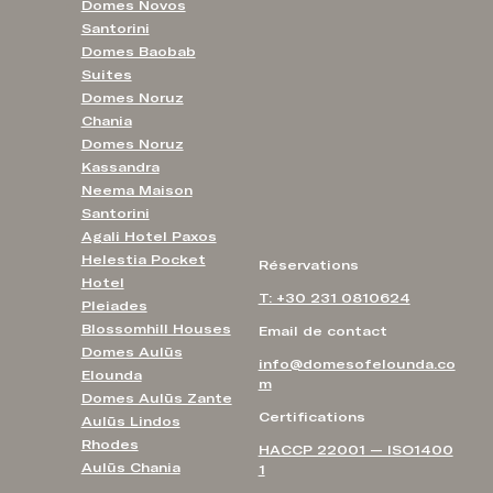
Domes Novos
Santorini
Domes Baobab
Suites
Domes Noruz
Chania
Domes Noruz
Kassandra
Neema Maison
Santorini
Agali Hotel Paxos
Helestia Pocket
Réservations
Hotel
T: +30 231 0810624
Pleiades
Blossomhill Houses
Email de contact
Domes Aulūs
info@domesofelounda.co
Elounda
m
Domes Aulūs Zante
Certifications
Aulūs Lindos
Rhodes
HACCP 22001 — ISO1400
Aulūs Chania
1