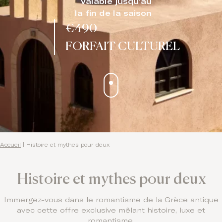
Valable jusqu'au
Contact
la fin de la saison
€490
FORFAIT CULTUREL
Accueil
|
Histoire et mythes pour deux
Histoire et mythes pour deux
Immergez-vous dans le romantisme de la Grèce antique
avec cette offre exclusive mêlant histoire, luxe et
romantisme.