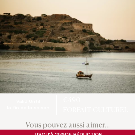
€490
Valid Until
FORFAIT CULTUREL
la fin de la saison
Vous pouvez aussi aimer…
JUSQU'À 25%
DE RÉDUCTION