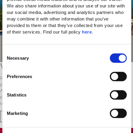
We also share information about your use of our site with 
our social media, advertising and analytics partners who 
may combine it with other information that you’ve 
provided to them or that they’ve collected from your use 
of their services. Find our full policy 
here
. 
Valable jusqu'au: Toute la saison 2026
C
Necessary
o
Villa Privileges au Domes of Elounda
n
s
Preferences
Retirez-vous dans votre villa ou résidence privée et
e
profitez de privilèges attentionnés dès votre arrivée.
n
Avec un crédit resort supplémentaire, des transferts
t
Statistics
privés et des conditions flexibles, vivez la belle vie dans
S
une villa au Domes of Elounda.
e
Marketing
l
En savoir plus
e
c
€550
FORFAIT LUNE DE MIEL DE LUXE