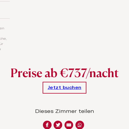
hen
che,
ür
u
Preise ab €737/nacht
Jetzt buchen
Dieses Zimmer teilen