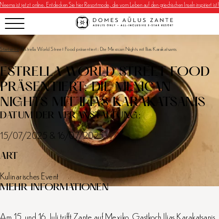
Neema ist jetzt online. Entdecken Sie hier Resortmode, die vom Leben auf den griechischen Inseln inspiriert ist!
Startseite
|
Estrella World Street Food präsentiert: Die Mexican Nights mit Ilias Karakatsanis
ESTRELLA WORLD STREET FOOD
PRÄSENTIERT: DIE MEXICAN
NIGHTS MIT ILIAS KARAKATSANIS
DATUM DER VERANSTALTUNG:
15/07/2025 & 16/07/2025
ART
Kulinarisches Event
MEHR INFORMATIONEN
Am 15. und 16. Juli trifft Zante auf Mexiko. Gastkoch Ilias Karakatsanis