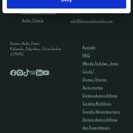
T: +30 2310 840550
Domes Aulūs Elounda
Kontakt E-Mail:
Aulūs Lindos Rhodes
Aulūs Chania
info@domesauluszante.com
Domes Aulūs Zante
Kontakt
Kalamaki, Zakynthos, Griechenlan
d 29092
FAQ
Werde Teil des „Inner
Circle“
Domes Stories
Auto mieten
Datenschutzrichtlinie
Cookie-Richtlinie
Soziale Verantwortung
Datenschutzrichtlinie
des Eigentümers