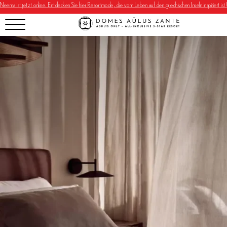
Neema ist jetzt online. Entdecken Sie hier Resortmode, die vom Leben auf den griechischen Inseln inspiriert ist!