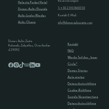
Reservierungen:
Helestia Pocket Hotel
T: +30 2310 840550
Domes Aulūs Elounda
Kontakt E-Mail:
Aulūs Lindos Rhodes
Aulūs Chania
info@domesauluszante.com
Domes Aulūs Zante
Kontakt
Kalamaki, Zakynthos, Griechenlan
d 29092
FAQ
Werde Teil des „Inner
Circle“
Domes Stories
Auto mieten
Datenschutzrichtlinie
Cookie-Richtlinie
Soziale Verantwortung
Datenschutzrichtlinie