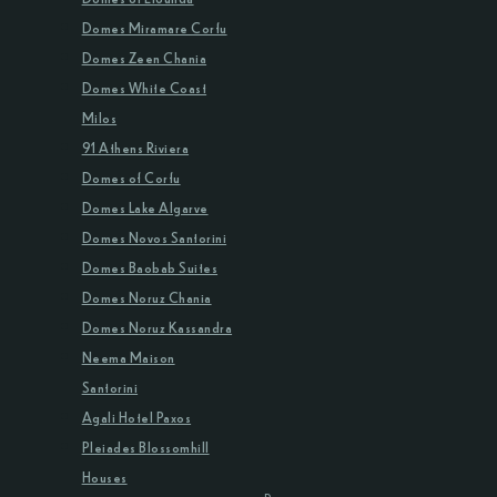
Domes Miramare Corfu
Domes Zeen Chania
Domes White Coast
Milos
91 Athens Riviera
Domes of Corfu
Domes Lake Algarve
Domes Novos Santorini
Domes Baobab Suites
Domes Noruz Chania
Domes Noruz Kassandra
Neema Maison
Santorini
Agali Hotel Paxos
Pleiades Blossomhill
Houses