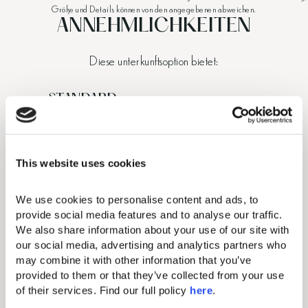
Größe und Details können von den angegebenen abweichen.
ANNEHMLICHKEITEN
Diese unterkunftsoption bietet:
STANDARD-
ANNEHMLICHKEITEN
Schminkspiegel
This website uses cookies
Kostenloses W-LAN
We use cookies to personalise content and ads, to 
provide social media features and to analyse our traffic. 
Individuelle Klimaanlage
We also share information about your use of our site with 
50-Zoll-Flachbildfernseher
our social media, advertising and analytics partners who 
may combine it with other information that you’ve 
Minibar – täglich einmal vollständig aufgefüllt
provided to them or that they’ve collected from your use 
of their services. Find our full policy 
here
. 
Fön