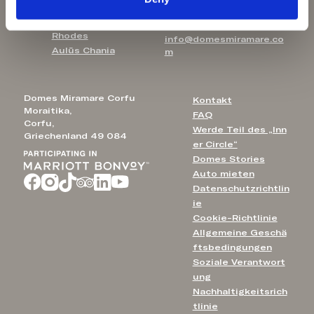
Domes Aulūs Zante
Kontakt E-Mail:
Aulūs Lindos
Rhodes
info@domesmiramare.co
Aulūs Chania
m
Domes Miramare Corfu
Kontakt
Moraitika,
FAQ
Corfu,
Werde Teil des „Inn
Griechenland 49 084
er Circle“
Domes Stories
Auto mieten
Datenschutzrichtlin
ie
Cookie-Richtlinie
Allgemeine Geschä
ftsbedingungen
Soziale Verantwort
ung
Nachhaltigkeitsrich
tlinie