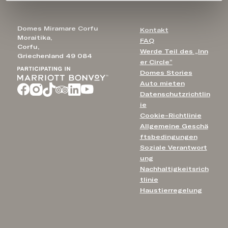
Domes Miramare Corfu
Kontakt
Moraitika,
FAQ
Corfu,
Werde Teil des „Inn
Griechenland 49 084
er Circle“
Domes Stories
Auto mieten
Datenschutzrichtlin
ie
Cookie-Richtlinie
Allgemeine Geschä
ftsbedingungen
Soziale Verantwort
ung
Nachhaltigkeitsrich
tlinie
Haustierregelung