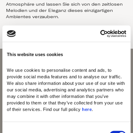
Atmosphäre und lassen Sie sich von den zeitlosen
Melodien und der Eleganz dieses einzigartigen
Ambientes verzaubern.
This website uses cookies
We use cookies to personalise content and ads, to 
provide social media features and to analyse our traffic. 
We also share information about your use of our site with 
Domes of Elounda
our social media, advertising and analytics partners who 
Domes Zeen Chania
may combine it with other information that you’ve 
Domes White Coast
provided to them or that they’ve collected from your use 
Milos
of their services. Find our full policy 
here
. 
91 Athens Riviera
Domes of Corfu
Domes Lake
C
Algarve