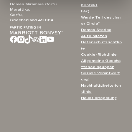
Domes Miramare Corfu
Kontakt
Moraitika,
FAQ
Corfu,
Werde Teil des „Inn
Griechenland 49 084
er Circle“
Domes Stories
Auto mieten
Datenschutzrichtlin
ie
Cookie-Richtlinie
Allgemeine Geschä
ftsbedingungen
Soziale Verantwort
ung
Nachhaltigkeitsrich
tlinie
Haustierregelung