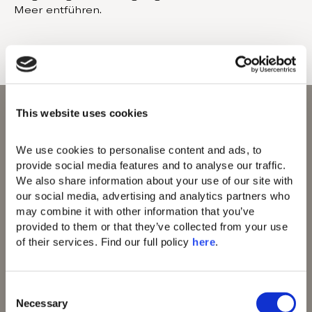
Meer entführen.
This website uses cookies
We use cookies to personalise content and ads, to 
provide social media features and to analyse our traffic. 
Domes of Elounda
We also share information about your use of our site with 
Domes Zeen Chania
our social media, advertising and analytics partners who 
Domes White Coast
may combine it with other information that you’ve 
Milos
provided to them or that they’ve collected from your use 
91 Athens Riviera
of their services. Find our full policy 
here
. 
Domes of Corfu
Domes Lake
Algarve
C
Domes Novos
Necessary
o
Santorini