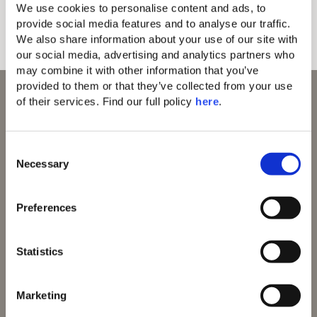
We use cookies to personalise content and ads, to 
provide social media features and to analyse our traffic. 
We also share information about your use of our site with 
our social media, advertising and analytics partners who 
may combine it with other information that you’ve 
provided to them or that they’ve collected from your use 
of their services. Find our full policy 
here
. 
C
Necessary
Domes of Elounda
o
Domes Zeen Chania
n
Domes White Coast
s
Preferences
Milos
e
91 Athens Riviera
n
Domes of Corfu
t
Statistics
Domes Lake
S
Algarve
Domes Novos
e
Marketing
Santorini
l
Domes Baobab