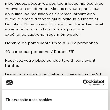
mixologues, découvrez des techniques moléculaires
innovantes qui donnent vie aux saveurs par l’ajout
de bulles, de mousses et d’arômes, créant ainsi
quelque chose d’éthéré qui suscite la curiosité et
l’émotion. Nous vous invitons à prendre le temps et
à savourer vos cocktails conçus pour une
expérience gastronomique mémorable.
Nombre de participants limité à 10-12 personnes
40 euros par personne / Durée : 75′
Réservez votre place au plus tard 2 jours avant
l’atelier.
Les annulations doivent être notifiées au moins 24
heures à l’avance. Modifications tardives (moins de
24 heures) : 50 % de frais.
Annulation ou no-show le jour même : la totalité
vous sera facturée.
This website uses cookies
Réserver maintenant