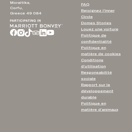
Moraitika,
FAQ
Corfu,
Rejoignez l’Inner
Greece 49 084
Circle
Domes Stories
Louez une voiture
Politique de
confidentialité
Politique en
matière de cookies
Conditions
d’utilisation
Responsabilité
sociale
Rapport sur le
développement
durable
Politique en
matière d’animaux