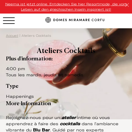
Neema ist jetzt online. Entdecken Sie hier Resortmode, die vom
Leben auf den griechischen Inseln inspiriert ist!
HOTEL MENU
Accueil
|
Ateliers Cocktails
Ateliers Cocktails
Domes Homepage
Plus d'information:
Our Resorts
4:00 pm
Tous les mardis, jeudis et samedis
Our Destinations
Type
Our Brands
Happenings
More Information
Signature Concepts
Domes Stories
Rejoignez-nous pour un
atelier
intime où vous
apprendrez à faire des
cocktails
dans l’ambiance
Contact
vibrante du
Blu Bar
. Guidé par nos experts