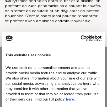
aux rythmes endiablés entre le bar et la piscine, en
profitant de vues panoramiques à couper le souffle,
en sirotant de cocktails et en dégustant de petites
bouchées. C’est le cadre idéal pour se rencontrer
et profiter d’une ambiance estivale inoubliable.
This website uses cookies
We use cookies to personalise content and ads, to 
provide social media features and to analyse our traffic. 
We also share information about your use of our site with 
Domes of Elounda
our social media, advertising and analytics partners who 
Domes Zeen Chania
may combine it with other information that you’ve 
Domes White Coast
provided to them or that they’ve collected from your use 
Milos
91 Athens Riviera
of their services. Find our full policy 
here
. 
Domes of Corfu