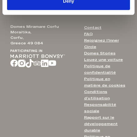
Deny
info@domesmiramare.co
Aulūs Chania
m
Domes Miramare Corfu
Contact
Moraitika,
FAQ
Corfu,
Rejoignez l’Inner
Greece 49 084
Circle
Domes Stories
Louez une voiture
Politique de
confidentialité
Politique en
matière de cookies
Conditions
d’utilisation
Responsabilité
sociale
Rapport sur le
développement
durable
Politique en