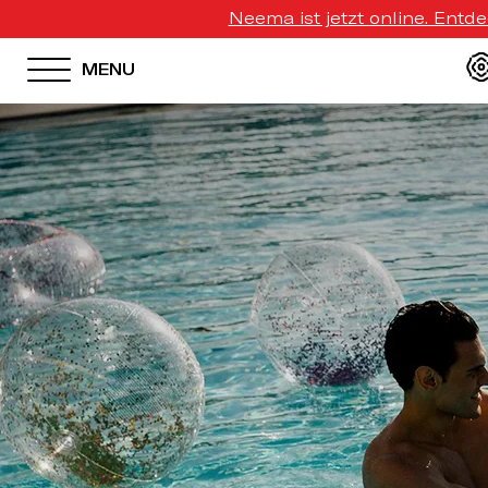
Neema ist jetzt online. Entd
MENU
HOTEL MENU
Domes Homepage
Our Resorts
Our Destinations
Our Brands
Signature Concepts
Domes Stories