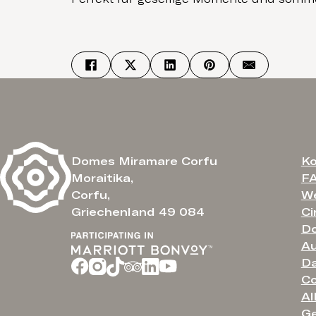
Ko
Domes Miramare Corfu
F
Moraitika,
We
Corfu,
Ci
Griechenland 49 084
Do
Au
Da
Co
Al
G