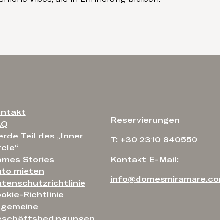
ntakt
Reservierungen
AQ
rde Teil des „Inner
T: +30 2310 840550
rcle“
mes Stories
Kontakt E-Mail:
to mieten
info@domesmiramare.c
tenschutzrichtlinie
okie-Richtlinie
lgemeine
eschäftsbedingungen