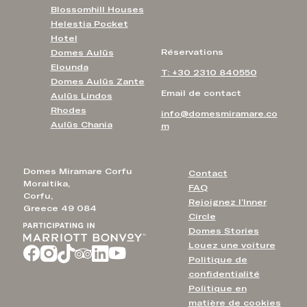
Blossomhill Houses
Helestia Pocket
Hotel
Réservations
Domes Aulūs
Elounda
T: +30 2310 840550
Domes Aulūs Zante
Email de contact
Aulūs Lindos
Rhodes
info@domesmiramare.co
Aulūs Chania
m
Domes Miramare Corfu
Contact
Moraitika,
FAQ
Corfu,
Rejoignez l’Inner
Greece 49 084
Circle
Domes Stories
Louez une voiture
Politique de
confidentialité
Politique en
matière de cookies