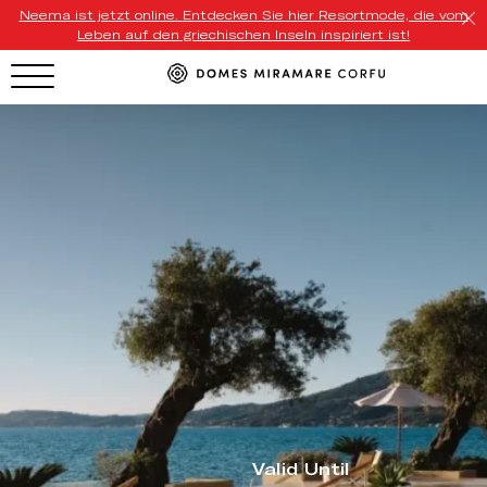
Neema ist jetzt online. Entdecken Sie hier Resortmode, die vom
Leben auf den griechischen Inseln inspiriert ist!
HOTEL MENU
Domes Homepage
Our Resorts
Our Destinations
Our Brands
Signature Concepts
Domes Stories
Valid Until
Contact