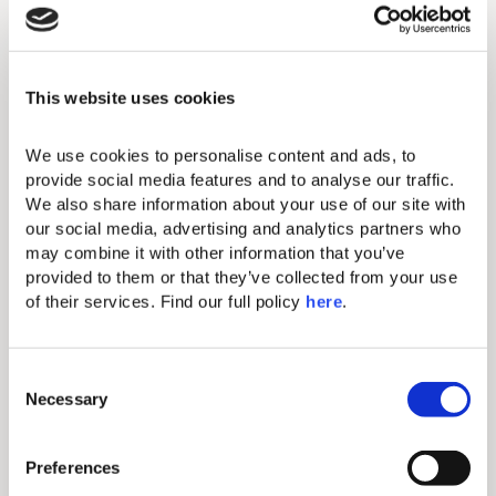
E-mail pour les réservations :
info@domesmiramare.com
.
This website uses cookies
We use cookies to personalise content and ads, to 
provide social media features and to analyse our traffic. 
We also share information about your use of our site with 
our social media, advertising and analytics partners who 
may combine it with other information that you’ve 
provided to them or that they’ve collected from your use 
of their services. Find our full policy 
here
. 
C
Necessary
5 % DE
o
n
RÉDUCTION
Valid Until
s
Toute la
Preferences
100 € DE CRÉDIT
e
saison 2026