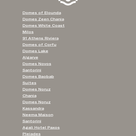
Domes of Elounda
Domes Zeen Chania
Domes White Coast
Milos
91 Athens Riviera
Domes of Corfu
Domes Lake
Algarve
Domes Novos
Santorini
Domes Baobab
Suites
Domes Noruz
Chania
Domes Noruz
Kassandra
Neema Maison
Santorini
Agali Hotel Paxos
Pleiades