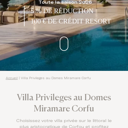
Toute la saison 2026
5 % DE RÉDUCTION
100 € DE CRÉDIT RESORT
Accueil
|
Villa Privileges au Domes Miramare Corfu
Villa Privileges au Domes
Miramare Corfu
Choisissez votre villa privée sur le littoral le
plus aristocratique de Corfou et profitez