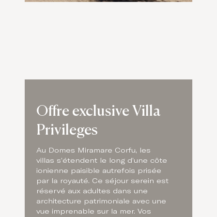
Offre exclusive Villa
Privileges
Au Domes Miramare Corfu, les
villas s’étendent le long d’une côte
ionienne paisible autrefois prisée
par la royauté. Ce séjour serein est
réservé aux adultes dans une
architecture patrimoniale avec une
vue imprenable sur la mer. Vos