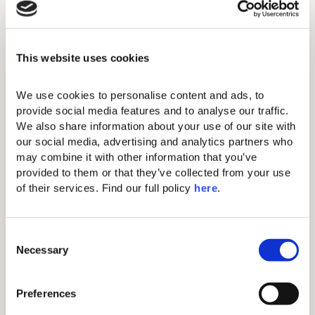
This website uses cookies
We use cookies to personalise content and ads, to 
provide social media features and to analyse our traffic. 
We also share information about your use of our site with 
our social media, advertising and analytics partners who 
may combine it with other information that you’ve 
provided to them or that they’ve collected from your use 
of their services. Find our full policy 
here
. 
C
5% RABATT
Necessary
o
Valid Until
n
100 € RESORT-
Gesamte
s
Saison 2026
Preferences
GUTHABEN
e