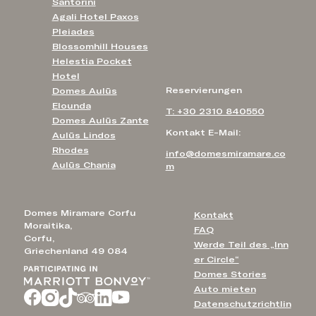
Santorini
Agali Hotel Paxos
Pleiades
Blossomhill Houses
Helestia Pocket
Hotel
Reservierungen
Domes Aulūs
Elounda
T: +30 2310 840550
Domes Aulūs Zante
Kontakt E-Mail:
Aulūs Lindos
Rhodes
info@domesmiramare.co
Aulūs Chania
m
Domes Miramare Corfu
Kontakt
Moraitika,
FAQ
Corfu,
Werde Teil des „Inn
Griechenland 49 084
er Circle“
Domes Stories
Auto mieten
Datenschutzrichtlin