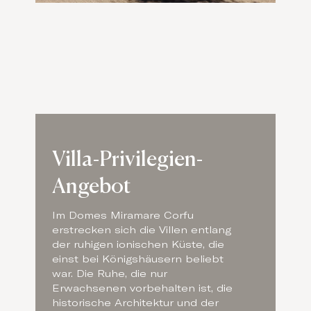
Villa-Privilegien-
Angebot
Im Domes Miramare Corfu
erstrecken sich die Villen entlang
der ruhigen ionischen Küste, die
einst bei Königshäusern beliebt
war. Die Ruhe, die nur
Erwachsenen vorbehalten ist, die
historische Architektur und der