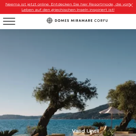
Neema ist jetzt online. Entdecken Sie hier Resortmode, die vom
Leben auf den griechischen Inseln inspiriert ist!
HOTEL MENU
Domes Homepage
Our Resorts
Our Destinations
Our Brands
Signature Concepts
Domes Stories
Valid Until
Contact