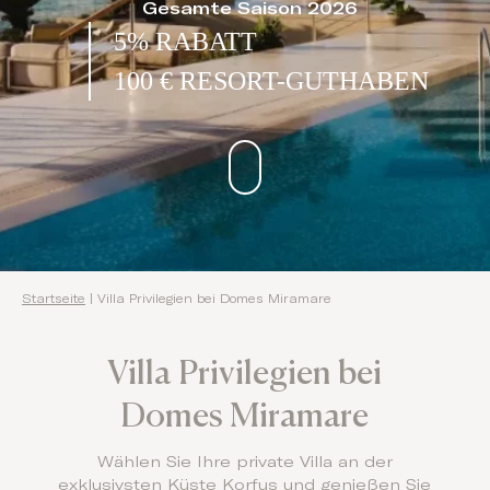
Gesamte Saison 2026
5% RABATT
100 € RESORT-GUTHABEN
Startseite
|
Villa Privilegien bei Domes Miramare
Villa Privilegien bei
Domes Miramare
Wählen Sie Ihre private Villa an der
exklusivsten Küste Korfus und genießen Sie