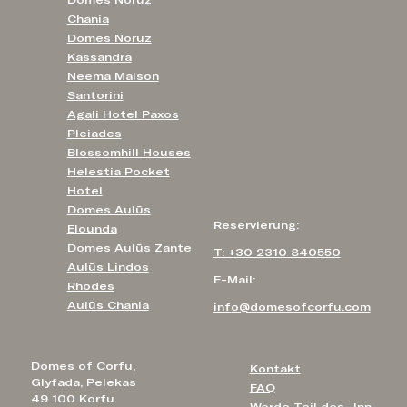
Chania
Domes Noruz
Kassandra
Neema Maison
Santorini
Agali Hotel Paxos
Pleiades
Blossomhill Houses
Helestia Pocket
Hotel
Domes Aulūs
Reservierung:
Elounda
Domes Aulūs Zante
T: +30 2310 840550
Aulūs Lindos
E-Mail:
Rhodes
Aulūs Chania
info@domesofcorfu.com
Domes of Corfu,
Kontakt
Glyfada, Pelekas
FAQ
49 100 Korfu