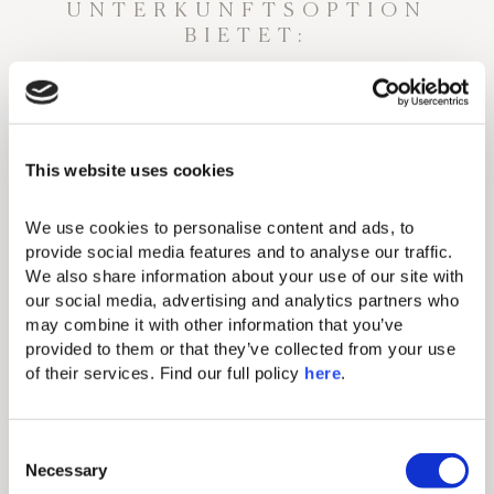
UNTERKUNFTSOPTION
BIETET:
Standard-Annehmlichkeiten
Kosmetikspiegel
This website uses cookies
Bügeleisen & Bügelbrett
Kostenloses W-LAN
We use cookies to personalise content and ads, to 
provide social media features and to analyse our traffic. 
Zentrale Klimaanlage
We also share information about your use of our site with 
our social media, advertising and analytics partners who 
49-Zoll-Flachbildfernseher
may combine it with other information that you’ve 
Minibar (gegen Aufpreis)
provided to them or that they’ve collected from your use 
of their services. Find our full policy 
here
. 
Haartrockner
Elektronischer Safe (passend für
Tablets und kleinere Laptops)
C
Necessary
o
Direktwahltelefon (gegen Aufpreis)