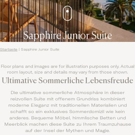
Sapphire Junior Suite
Startseite
|
Sapphire Junior Suite
Floor plans and images are for illustration purposes only. Actual
room layout, size and details may vary from those shown.
Ultimative Sommerliche Lebensfreude
Die ultimative sommerliche Atmosphäre in dieser
reizvollen Suite mit offenem Grundriss kombiniert
moderne Eleganz mit traditionellen Materialien und
schafft so ein exklusives Sommerdomizil wie kein
anderes. Bequeme Möbel, himmlische Betten und
Meerblick machen diese Suite zu Ihrem Traumzuhause
auf der Insel der Mythen und Magie.