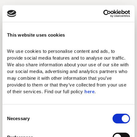
Kosmetikspiegel
Bügeleisen & Bügelbrett
This website uses cookies
Kostenloses W-LAN
Zentrale Klimaanlage
We use cookies to personalise content and ads, to 
provide social media features and to analyse our traffic. 
49-Zoll-Flachbildfernseher
We also share information about your use of our site with 
Minibar (gegen Aufpreis)
our social media, advertising and analytics partners who 
may combine it with other information that you’ve 
Haartrockner
provided to them or that they’ve collected from your use 
of their services. Find our full policy 
here
. 
Elektronischer Safe (passend für
Tablets und kleinere Laptops)
Direktwahltelefon (gegen Aufpreis)
C
Necessary
o
Komfortable Kingsize-Betten mit
n
luxuriöser Bettwäsche
s