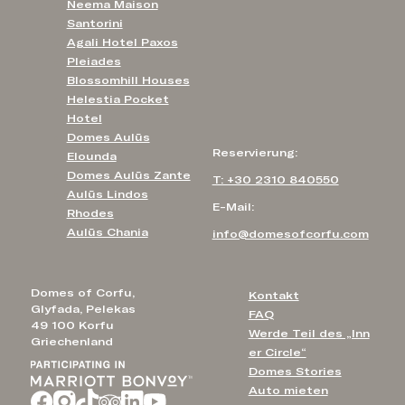
Neema Maison
Santorini
Agali Hotel Paxos
Pleiades
Blossomhill Houses
Helestia Pocket
Hotel
Domes Aulūs
Reservierung:
Elounda
Domes Aulūs Zante
T: +30 2310 840550
Aulūs Lindos
E-Mail:
Rhodes
Aulūs Chania
info@domesofcorfu.com
Domes of Corfu,
Kontakt
Glyfada, Pelekas
FAQ
49 100 Korfu
Werde Teil des „Inn
Griechenland
er Circle“
Domes Stories
Auto mieten