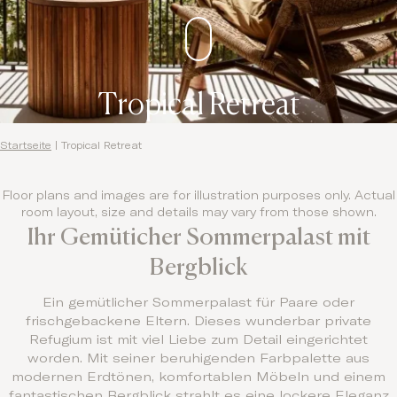
Tropical Retreat
Startseite
|
Tropical Retreat
Floor plans and images are for illustration purposes only. Actual
room layout, size and details may vary from those shown.
Ihr Gemüticher Sommerpalast mit
Bergblick
Ein gemütlicher Sommerpalast für Paare oder
frischgebackene Eltern. Dieses wunderbar private
Refugium ist mit viel Liebe zum Detail eingerichtet
worden. Mit seiner beruhigenden Farbpalette aus
modernen Erdtönen, komfortablen Möbeln und einem
fantastischen Bergblick strahlt es eine lockere Eleganz