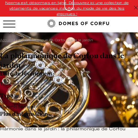
Neema est désormais en ligne. Découvrez ici une collection de
vêtements de vacances inspirée du mode de vie des îles
grecques !
Accueil
|
La philarmonique de Corfou dans le jardin
La philarmonique de Corfou dans le
jardin
Date de l'événement:
Tous les jeudis
Type
Divertissement
Plus d'information
Harmonie dans le jardin : la philarmonique de Corfou