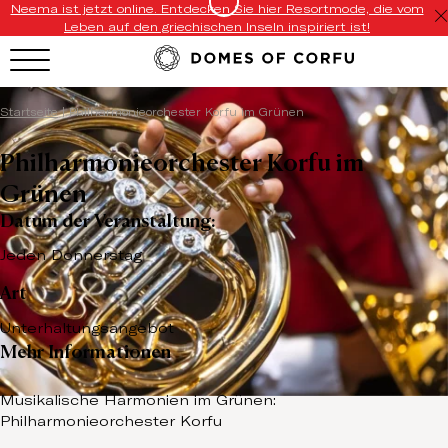
Neema ist jetzt online. Entdecken Sie hier Resortmode, die vom
Leben auf den griechischen Inseln inspiriert ist!
Startseite
|
Philharmonieorchester Korfu im Grünen
Philharmonieorchester Korfu im
Grünen
Datum der Veranstaltung:
Jeden Donnerstag
Art
Unterhaltungsangebot
Mehr Informationen
Musikalische Harmonien im Grünen:
Philharmonieorchester Korfu