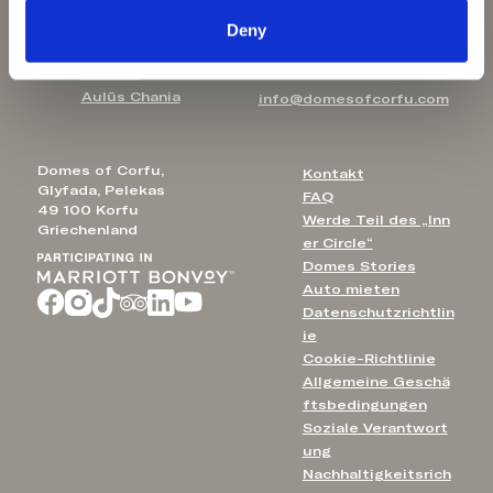
Elounda
Deny
Domes Aulūs Zante
T: +30 2310 840550
Aulūs Lindos
E-Mail:
Rhodes
Aulūs Chania
info@domesofcorfu.com
Domes of Corfu,
Kontakt
Glyfada, Pelekas
FAQ
49 100 Korfu
Werde Teil des „Inn
Griechenland
er Circle“
Domes Stories
Auto mieten
Datenschutzrichtlin
ie
Cookie-Richtlinie
Allgemeine Geschä
ftsbedingungen
Soziale Verantwort
ung
Nachhaltigkeitsrich