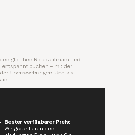
, den gleichen Reisezeitraum und
z entspannt buchen – mit der
 oder Überraschungen. Und als
ein!
Bester verfügbarer Preis
:
Wir garantieren den