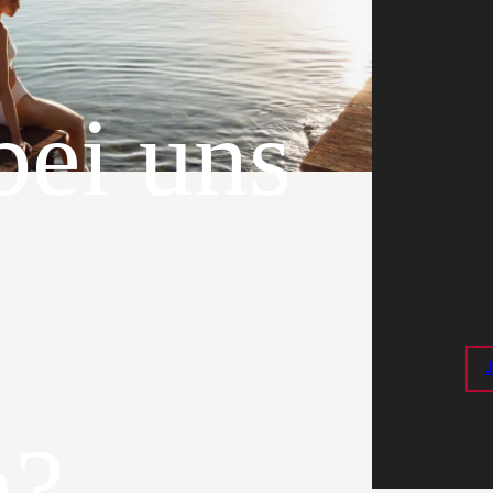
bei uns
n?