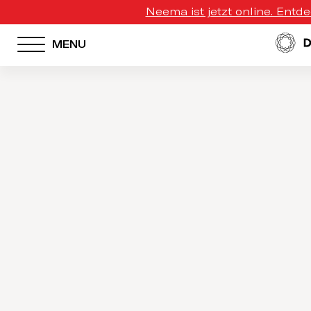
Neema ist jetzt online. Entd
MENU
HOTEL MENU
Domes Homepage
Our Resorts
Our Destinations
Our Brands
Signature Concepts
Offers