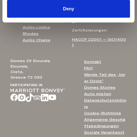
Blossomhill Houses
Kontakt E-Mail:
Deny
Domes Aulūs
Elounda
info@domesofelounda.co
Domes Aulūs Zante
m
Aulūs Lindos
Zertifizierungen:
Rhodes
HACCP 22001 — ISO1400
Aulūs Chania
1
Domes Of Elounda
Kontakt
Elounda,
FAQ
Crete,
Werde Teil des „Inn
Greece 72 053
er Circle“
Domes Stories
Auto mieten
Datenschutzrichtlin
ie
Cookie-Richtlinie
Allgemeine Geschä
ftsbedingungen
Soziale Verantwort