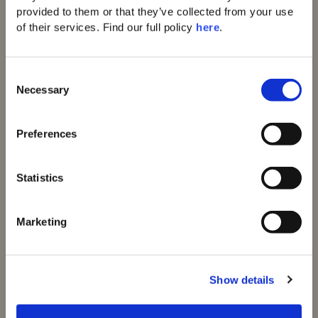
provided to them or that they’ve collected from your use 
of their services. Find our full policy 
here
. 
Domes Miramare
Corfu
C
Domes Zeen Chania
Necessary
Domes White Coast
o
Milos
n
91 Athens Riviera
s
Preferences
Domes of Corfu
e
Domes Lake
n
Algarve
t
Statistics
Domes Novos
S
Santorini
Domes Baobab
e
Marketing
Suites
l
Domes Noruz
e
Chania
c
Domes Noruz
Show details
t
Kassandra
i
Neema Maison
o
Santorini