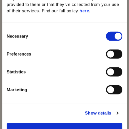
provided to them or that they’ve collected from your use 
of their services. Find our full policy 
here
. 
Domes of Elounda
Domes Miramare
C
Corfu
Necessary
Domes White Coast
o
Milos
n
91 Athens Riviera
s
Preferences
Domes of Corfu
e
Domes Lake
n
Algarve
t
Statistics
Domes Novos
S
Santorini
Domes Baobab
e
Marketing
Suites
l
Domes Noruz
e
Chania
c
Domes Noruz
Show details
t
Kassandra
i
Neema Maison
o
Santorini