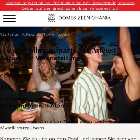
Neema ist jetzt online. Entdecken Sie hier Resortmode, die vom
Leben auf den griechischen Inseln inspiriert ist!
Startseite
|
Vollmondparty – 9. August
Vollmondparty – 9. August
Datum der Veranstaltung:
8:00 p.m.
09/08/2025
Art
Happenings
Mehr Informationen
Lassen Sie sich von einer Nacht voller Leidenschaft und
Mystik verzaubern
Kommen Sie zu uns an den Pool und lassen Sie sich von