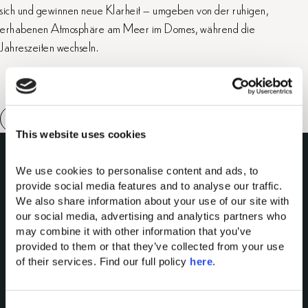
sich und gewinnen neue Klarheit – umgeben von der ruhigen,
erhabenen Atmosphäre am Meer im Domes, während die
Jahreszeiten wechseln.
This website uses cookies
We use cookies to personalise content and ads, to 
provide social media features and to analyse our traffic. 
We also share information about your use of our site with 
our social media, advertising and analytics partners who 
may combine it with other information that you’ve 
provided to them or that they’ve collected from your use 
Domes of Elounda
of their services. Find our full policy 
here
. 
Domes Miramare Corfu
Domes Zeen Chania
Domes White Coast
C