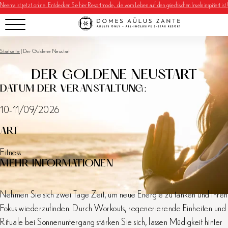
Neema ist jetzt online. Entdecken Sie hier Resortmode, die vom Leben auf den griechischen Inseln inspiriert ist!
Startseite
|
Der Goldene Neustart
DER GOLDENE NEUSTART
DATUM DER VERANSTALTUNG:
10-11/09/2026
ART
Fitness
MEHR INFORMATIONEN
Nehmen Sie sich zwei Tage Zeit, um neue Energie zu tanken und Ihren
Fokus wiederzufinden. Durch Workouts, regenerierende Einheiten und
Rituale bei Sonnenuntergang stärken Sie sich, lassen Müdigkeit hinter