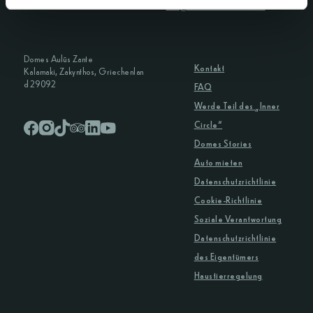
Aulūs Chania
info@domesauluszante.com
Domes Aulūs Zante
Kontakt
Kalamaki, Zakynthos, Griechenlan
d 29092
FAQ
Werde Teil des „Inner
Circle“
Domes Stories
Auto mieten
Datenschutzrichtlinie
Cookie-Richtlinie
Soziale Verantwortung
Datenschutzrichtlinie
des Eigentümers
Haustierregelung