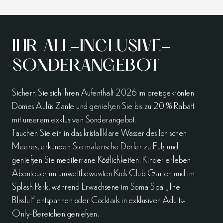
IHR ALL-INCLUSIVE-
SONDERANGEBOT
Sichern Sie sich Ihren Aufenthalt 2026 im preisgekrönten
Domes Aulūs Zante und genießen Sie bis zu 20 % Rabatt
mit unserem exklusiven Sonderangebot.
Tauchen Sie ein in das kristallklare Wasser des Ionischen
Meeres, erkunden Sie malerische Dörfer zu Fuß und
genießen Sie mediterrane Köstlichkeiten. Kinder erleben
Abenteuer im umweltbewussten Kids Club Garten und im
Splash Park, während Erwachsene im Soma Spa „The
Blissful“ entspannen oder Cocktails in exklusiven Adults-
Only-Bereichen genießen.