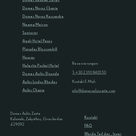
Domes Noruz Chania
Domes Noruz Kassandra
Neema Maison
Santorini
Agali Hotel Paxos
Pleiades Blossomhill
Houses
Reservierungen:
Helestia Pocket Hotel
T: +30 2310 840550
Domes Aulūs Elounda
Kontakt E-Mail:
Aulūs Lindos Rhodes
Aulūs Chania
info@domesauluszante.com
Domes Aulūs Zante
Kontakt
Kalamaki, Zakynthos, Griechenlan
d 29092
FAQ
Werde Teil des „Inner