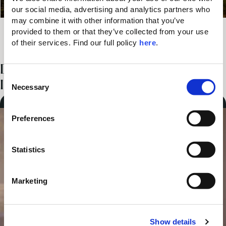
BIS ZU
our social media, advertising and analytics partners who 
may combine it with other information that you’ve 
Valid Until
20 %
provided to them or that they’ve collected from your use 
31/08/2026
RABATT
of their services. Find our full policy 
here
. 
DAS KÖNNTE SIE AUCH
C
INTERESSIEREN ...
Necessary
o
5% RABATT
100 € Resort-Guthaben
n
s
Preferences
e
n
t
Statistics
S
e
Marketing
l
e
c
Show details
t