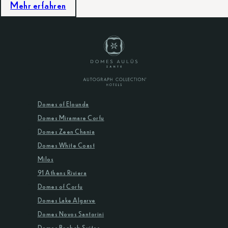
Mehr erfahren
Domes of Elounda
Domes Miramare Corfu
Domes Zeen Chania
Domes White Coast
Milos
91 Athens Riviera
Domes of Corfu
Domes Lake Algarve
Domes Novos Santorini
Domes Baobab Suites