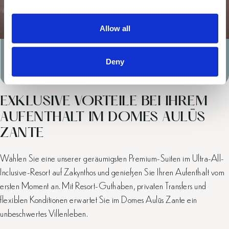
i
o
Allow all
n
Deny
Gültig bis: Gesamte Saison 2026
EXKLUSIVE VORTEILE BEI IHREM
AUFENTHALT IM DOMES AULŪS
ZANTE
Wählen Sie eine unserer geräumigsten Premium-Suiten im Ultra-All-
Inclusive-Resort auf Zakynthos und genießen Sie Ihren Aufenthalt vom
ersten Moment an. Mit Resort-Guthaben, privaten Transfers und
flexiblen Konditionen erwartet Sie im Domes Aulūs Zante ein
unbeschwertes Villenleben.