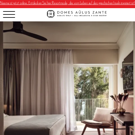
Neema ist jetzt online. Entdecken Sie hier Resortmode, die vom Leben auf den griechischen Inseln inspiriert ist!