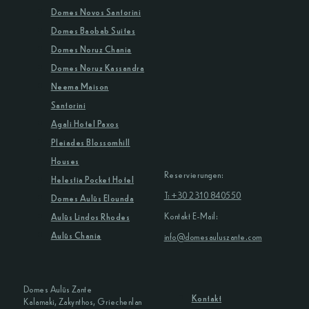
Domes Novos Santorini
Domes Baobab Suites
Domes Noruz Chania
Domes Noruz Kassandra
Neema Maison
Santorini
Agali Hotel Paxos
Pleiades Blossomhill
Houses
Reservierungen:
Helestia Pocket Hotel
T: +30 2310 840550
Domes Aulūs Elounda
Kontakt E-Mail:
Aulūs Lindos Rhodes
Aulūs Chania
info@domesauluszante.com
Domes Aulūs Zante
Kontakt
Kalamaki, Zakynthos, Griechenlan