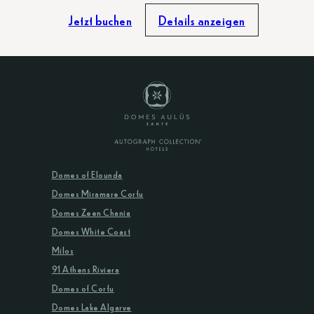
Jetzt buchen
Details anzeigen
Domes of Elounda
Domes Miramare Corfu
Domes Zeen Chania
Domes White Coast
Milos
91 Athens Riviera
Domes of Corfu
Domes Lake Algarve