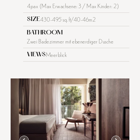
4pax (Max Erwachsene: 3 / Max Kinder: 2)
430-495 sq. ft/40-46m2
SIZE
BATHROOM
Zwei Badezimmer mit ebenerdiger Dusche
Meerblick
VIEWS