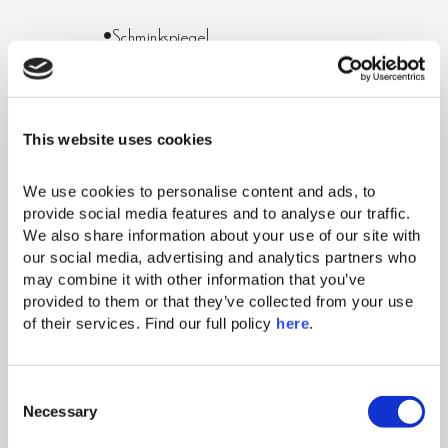
Schminkspiegel
Kostenloses W-LAN
Individuelle Klimaanlage
This website uses cookies
50-Zoll-Flachbildfernseher
We use cookies to personalise content and ads, to 
Minibar – täglich einmal vollständig aufgefüllt
provide social media features and to analyse our traffic. 
We also share information about your use of our site with 
Fön
our social media, advertising and analytics partners who 
may combine it with other information that you’ve 
Elektronischer Safe (passend für Tablets und
provided to them or that they’ve collected from your use 
kleinere Laptops)
of their services. Find our full policy 
here
. 
Direktwahltelefon (gegen Gebühr)
C
Bequeme Kingsize-Betten mit exquisiter
Necessary
o
Bettwäsche
n