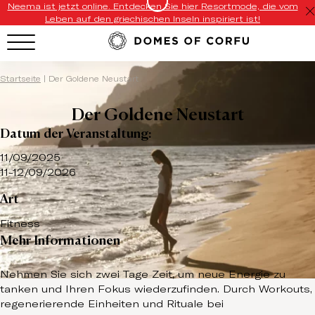
Neema ist jetzt online. Entdecken Sie hier Resortmode, die vom
Leben auf den griechischen Inseln inspiriert ist!
Startseite
|
Der Goldene Neustart
Der Goldene Neustart
Datum der Veranstaltung:
11/09/2025
11-12/09/2026
Art
Fitness
Mehr Informationen
Nehmen Sie sich zwei Tage Zeit, um neue Energie zu
tanken und Ihren Fokus wiederzufinden. Durch Workouts,
regenerierende Einheiten und Rituale bei