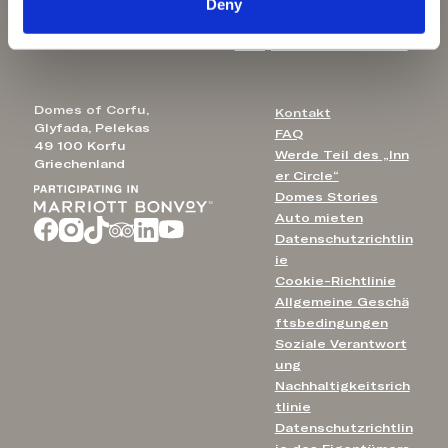
Aulūs Lindos
Deny
E-Mail:
Rhodes
Aulūs Chania
info@domesofcorfu.com
Domes of Corfu,
Kontakt
Glyfada, Pelekas
FAQ
49 100 Korfu
Werde Teil des „Inn
Griechenland
er Circle“
Domes Stories
Auto mieten
Datenschutzrichtlin
ie
Cookie-Richtlinie
Allgemeine Geschä
ftsbedingungen
Soziale Verantwort
ung
Nachhaltigkeitsrich
tlinie
Datenschutzrichtlin