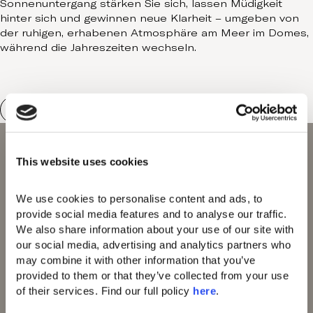
Sonnenuntergang stärken Sie sich, lassen Müdigkeit
hinter sich und gewinnen neue Klarheit – umgeben von
der ruhigen, erhabenen Atmosphäre am Meer im Domes,
während die Jahreszeiten wechseln.
This website uses cookies
We use cookies to personalise content and ads, to 
provide social media features and to analyse our traffic. 
We also share information about your use of our site with 
Domes of Elounda
our social media, advertising and analytics partners who 
Domes Miramare
may combine it with other information that you’ve 
Corfu
provided to them or that they’ve collected from your use 
Domes Zeen Chania
of their services. Find our full policy 
here
. 
Domes White Coast
Milos