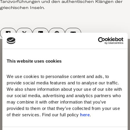
Tanzvorführungen und den authentischen Klängen der
griechischen Inseln.
This website uses cookies
We use cookies to personalise content and ads, to 
provide social media features and to analyse our traffic. 
Domes of Elounda
We also share information about your use of our site with 
Domes Miramare
our social media, advertising and analytics partners who 
Corfu
may combine it with other information that you’ve 
Domes Zeen Chania
provided to them or that they’ve collected from your use 
Domes White Coast
of their services. Find our full policy 
here
. 
Milos
91 Athens Riviera
Domes Lake