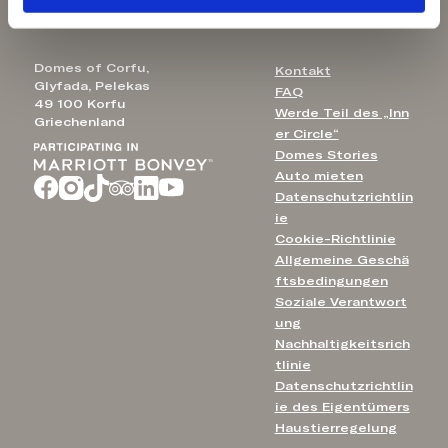
Aulūs Chania
info@domesofcorfu.com
Domes of Corfu,
Kontakt
Glyfada, Pelekas
FAQ
49 100 Korfu
Werde Teil des „Inn
Griechenland
er Circle“
Domes Stories
Auto mieten
Datenschutzrichtlin
ie
Cookie-Richtlinie
Allgemeine Geschä
ftsbedingungen
Soziale Verantwort
ung
Nachhaltigkeitsrich
tlinie
Datenschutzrichtlin
ie des Eigentümers
Haustierregelung