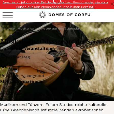
Neema ist jetzt online. Entdecken Sie hier Resortmode, die vom
Leben auf den griechischen Inseln inspiriert ist!
Startseite
|
Musikalische Odyssee auf der Spianada
Musikalische Odyssee auf der Spianada
Datum der Veranstaltung:
Jeden Samstag
Art
Unterhaltungsangebot
Mehr Informationen
Erleben Sie eine zauberhafte Nacht im Open-Air-
Kulturzentrum Spianada mit traditionellen griechischen
Musikern und Tänzern. Feiern Sie das reiche kulturelle
Erbe Griechenlands mit mitreißenden akrobatischen