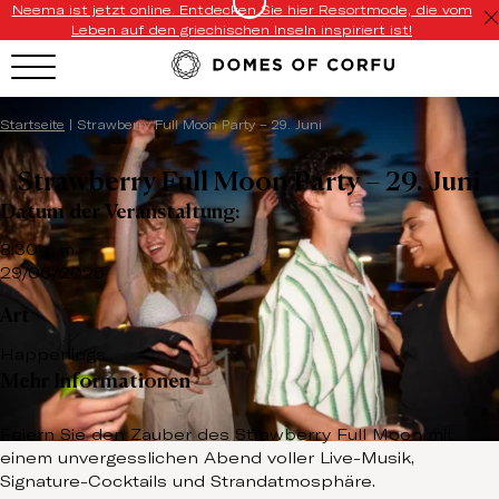
Neema ist jetzt online. Entdecken Sie hier Resortmode, die vom
Leben auf den griechischen Inseln inspiriert ist!
Startseite
|
Strawberry Full Moon Party – 29. Juni
Strawberry Full Moon Party – 29. Juni
Datum der Veranstaltung:
8:30 p.m.
29/06/2026
Art
Happenings
Mehr Informationen
Feiern Sie den Zauber des Strawberry Full Moon mit
einem unvergesslichen Abend voller Live-Musik,
Signature-Cocktails und Strandatmosphäre.