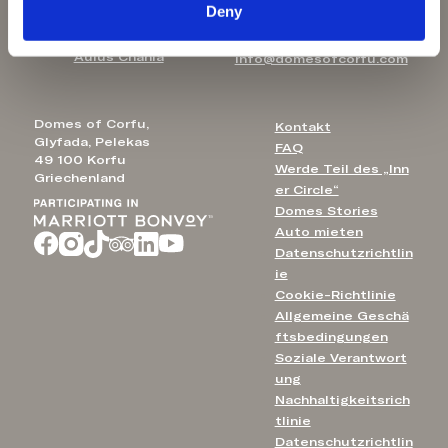
Deny
Aulūs Lindos
E-Mail:
Rhodes
Aulūs Chania
info@domesofcorfu.com
Domes of Corfu,
Kontakt
Glyfada, Pelekas
FAQ
49 100 Korfu
Werde Teil des „Inn
Griechenland
er Circle“
Domes Stories
Auto mieten
Datenschutzrichtlin
ie
Cookie-Richtlinie
Allgemeine Geschä
ftsbedingungen
Soziale Verantwort
ung
Nachhaltigkeitsrich
tlinie
Datenschutzrichtlin